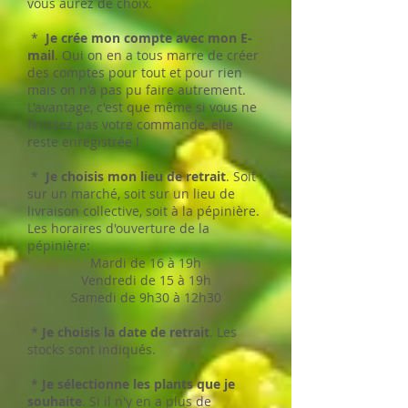
vous aurez de choix.
*
Je crée mon compte avec mon E-
mail
. Oui on en a tous marre de créer
des comptes pour tout et pour rien
mais on n'a pas pu faire autrement.
L'avantage, c'est que même si vous ne
finissez pas votre commande, elle
reste enregistrée !
*
Je choisis mon lieu de retrait
. Soit
sur un marché, soit sur un lieu de
livraison collective, soit à la pépinière.
Les horaires d'ouverture de la
pépinière:
Mardi de 16 à 19h
Vendredi de 15 à 19h
Samedi de 9h30 à 12h30
*
Je choisis la date de retrait
. Les
stocks sont indiqués.
*
Je sélectionne les plants que je
souhaite
. Si il n'y en a plus de