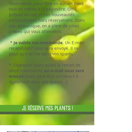
réservables, peut être en auront nous
tout de même à la pépinière. On
prévoit du rab et des nouveautés
exclusivement hors réservations. Donc
pas de panique, on a plein de jolies
choses qui vous attendent.
*
Je valide ma commande.
Un E-mail
récapitulatif vous sera envoyé. Il se
peut qu'il arrive dans vos spams.
* Quelques jours avant le retrait de
votre commande,
un e-mail vous sera
envoyé
(mais peut être arrivera-t-il
également dans vos spams...)
Je réserve mes plants !